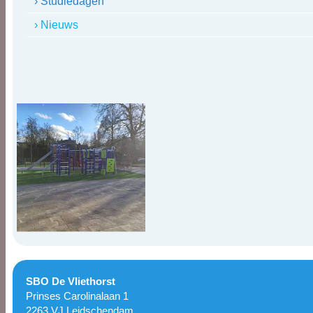
› Studiedagen
› Nieuws
SBO De Vliethorst
Prinses Carolinalaan 1
2263 VJ Leidschendam