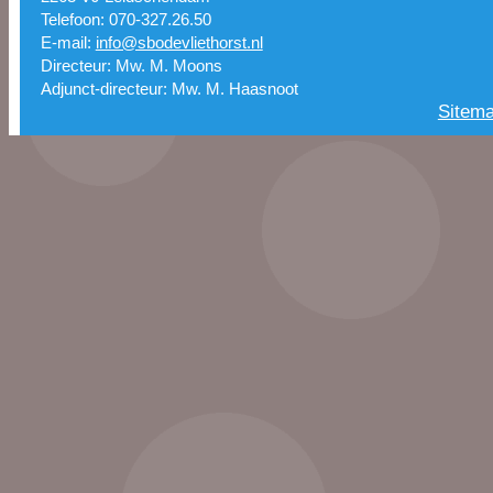
Telefoon: 070-327.26.50
E-mail:
info@sbodevliethorst.nl
Directeur: Mw. M. Moons
Adjunct-directeur: Mw. M. Haasnoot
Sitem