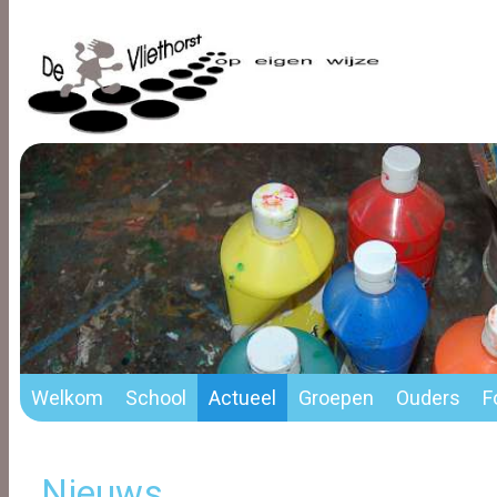
Welkom
School
Actueel
Groepen
Ouders
F
Nieuws