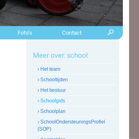
Foto's
Contact
Meer over:
school
› Het team
› Schooltijden
› Het bestuur
› Schoolgids
› Schoolplan
› SchoolOndersteuningsProfiel
(SOP)