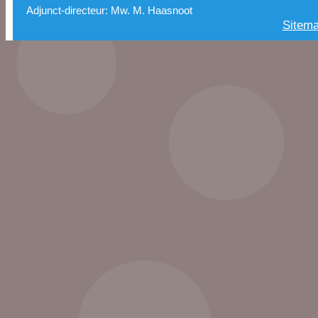
Adjunct-directeur: Mw. M. Haasnoot
Sitem