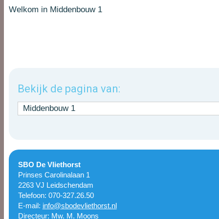
Welkom in Middenbouw 1
Bekijk de pagina van:
Middenbouw 1
SBO De Vliethorst
Prinses Carolinalaan 1
2263 VJ Leidschendam
Telefoon: 070-327.26.50
E-mail:
info@sbodevliethorst.nl
Directeur: Mw. M. Moons