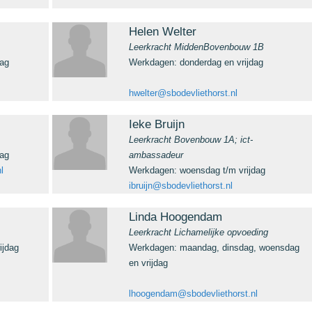
Helen Welter
Leerkracht MiddenBovenbouw 1B
ag
Werkdagen: donderdag en vrijdag
hwelter@sbodevliethorst.nl
Ieke Bruijn
Leerkracht Bovenbouw 1A; ict-
ag
ambassadeur
l
Werkdagen: woensdag t/m vrijdag
ibruijn@sbodevliethorst.nl
Linda Hoogendam
Leerkracht Lichamelijke opvoeding
ijdag
Werkdagen: maandag, dinsdag, woensdag
en vrijdag
lhoogendam@sbodevliethorst.nl