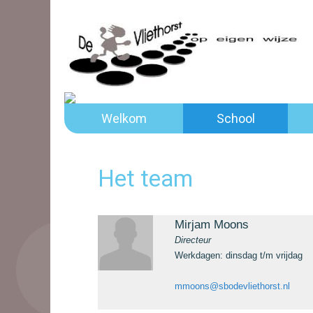
Welkom
School
Het team
Mirjam Moons
Directeur
Werkdagen: dinsdag t/m vrijdag
mmoons@sbodevliethorst.nl