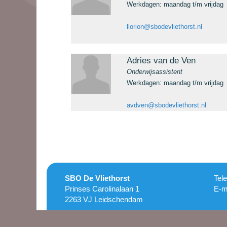
Werkdagen: maandag t/m vrijdag
llorion@sbodevliethorst.nl
Adries van de Ven
Onderwijsassistent
Werkdagen: maandag t/m vrijdag
avdven@sbodevliethorst.nl
SBO De Vliethorst
Tel
Prinses Carolinalaan 1
E-m
2263 VJ Leidschendam