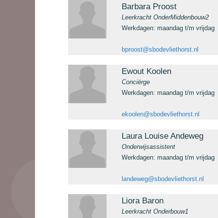
Barbara Proost
Leerkracht OnderMiddenbouw2
Werkdagen: maandag t/m vrijdag
bproost@sbodevliethorst.nl
Ewout Koolen
Conciërge
Werkdagen: maandag t/m vrijdag
ekoolen@sbodevliethorst.nl
Laura Louise Andeweg
Onderwijsassistent
Werkdagen: maandag t/m vrijdag
landeweg@sbodevliethorst.nl
Liora Baron
Leerkracht Onderbouw1