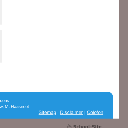
Moons
Mw. M. Haasnoot
Sitemap
|
Disclaimer
|
Colofon