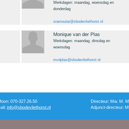
Werkdagen: maandag, woensdag en
donderdag
sramoutar@sbodevliethorst.nl
Monique van der Plas
Werkdagen: maandag, dinsdag en
woensdag
mvdplas@sbodevliethorst.nl
efoon: 070-327.26.50
Directeur: Mw. M. 
ail:
info@sbodevliethorst.nl
Adjunct-directeur: 