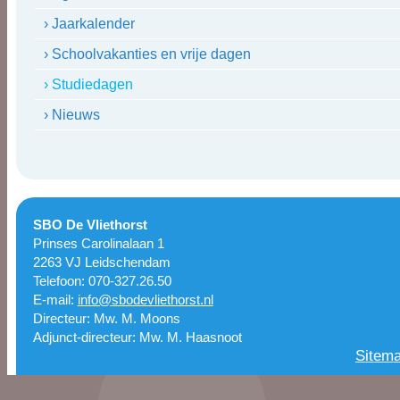
› Jaarkalender
› Schoolvakanties en vrije dagen
› Studiedagen
› Nieuws
SBO De Vliethorst
Prinses Carolinalaan 1
2263 VJ Leidschendam
Telefoon: 070-327.26.50
E-mail:
info@sbodevliethorst.nl
Directeur: Mw. M. Moons
Adjunct-directeur: Mw. M. Haasnoot
Sitem