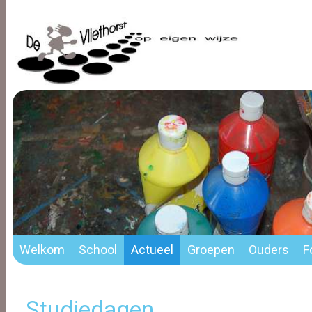
Welkom
School
Actueel
Groepen
Ouders
F
Studiedagen