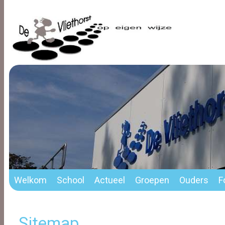
Welkom
School
Actueel
Groepen
Ouders
F
Sitemap